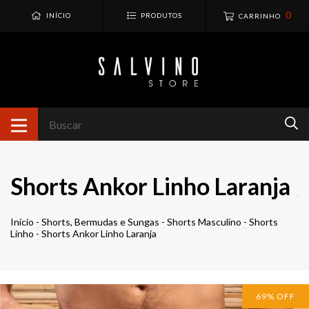
0
INÍCIO
PRODUTOS
CARRINHO
Shorts Ankor Linho Laranja
Início
-
Shorts, Bermudas e Sungas
-
Shorts Masculino
-
Shorts
Linho
-
Shorts Ankor Linho Laranja
69
%
OFF