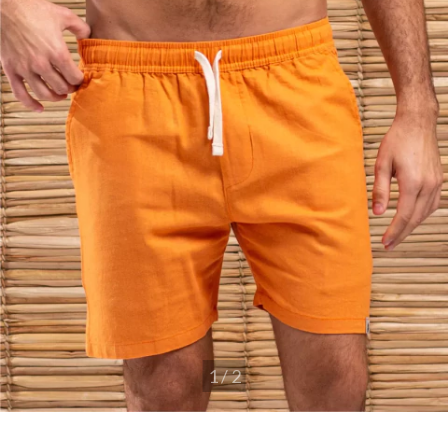
1
/
2