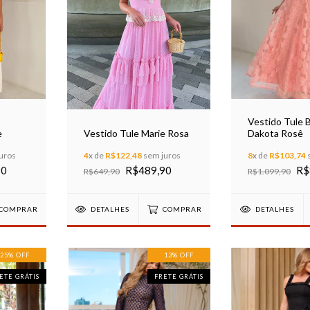
Vestido Tule 
e
Vestido Tule Marie Rosa
Dakota Rosê
uros
4
x de
R$122,48
sem juros
8
x de
R$103,74
90
R$489,90
R$
R$649,90
R$1.099,90
COMPRAR
DETALHES
COMPRAR
DETALHES
25
%
OFF
13
%
OFF
ETE GRÁTIS
FRETE GRÁTIS