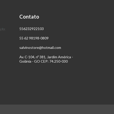
Contato
556232922103
55 62 98198-0809
salvinostore@hotmail.com
Av. C-104, nº 381, Jardim América -
Goiânia - GO CEP: 74.250-030