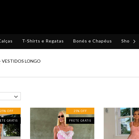
Calças
T-Shirts e Regatas
Bonés e Chapéus
Shorts,
-
VESTIDOS LONGO
25
%
OFF
25
%
OFF
ETE GRÁTIS
FRETE GRÁTIS