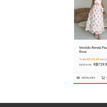
Vestido Renda Pau
Rose
7
x de
R$102,84
sem j
R$719,
R$959,90
DETALHES