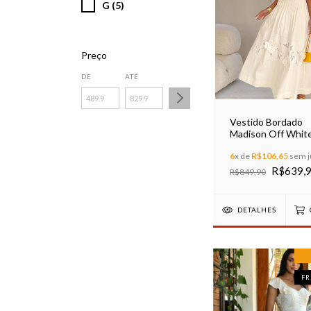
G (5)
Preço
DE
ATÉ
Vestido Bordado
Madison Off Whit
6
x de
R$106,65
sem j
R$639,
R$849,90
DETALHES
FR