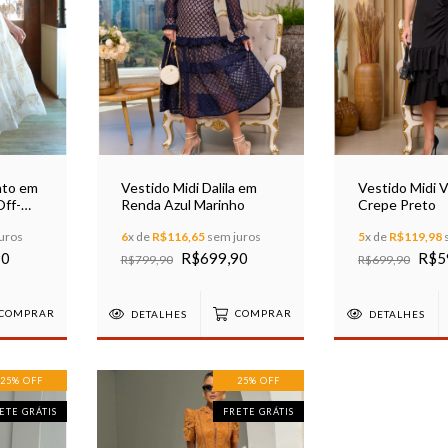
nto em
Vestido Midi Dalila em
Vestido Midi 
Off-
Renda Azul Marinho
Crepe Preto
uros
6
x de
R$116,65
sem juros
5
x de
R$119,98
90
R$699,90
R$5
R$799,90
R$699,90
COMPRAR
DETALHES
COMPRAR
DETALHES
25
%
OFF
25
%
OFF
ETE GRÁTIS
FRETE GRÁTIS