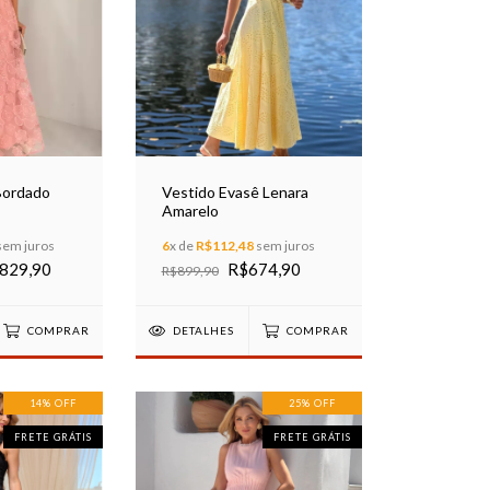
Bordado
Vestido Evasê Lenara
Amarelo
sem juros
6
x de
R$112,48
sem juros
829,90
R$674,90
R$899,90
COMPRAR
DETALHES
COMPRAR
14
%
OFF
25
%
OFF
FRETE GRÁTIS
FRETE GRÁTIS