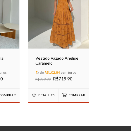
la
Vestido Vazado Anelise
Caramelo
uros
7
x de
R$102,84
sem juros
90
R$719,90
R$959,90
COMPRAR
DETALHES
COMPRAR