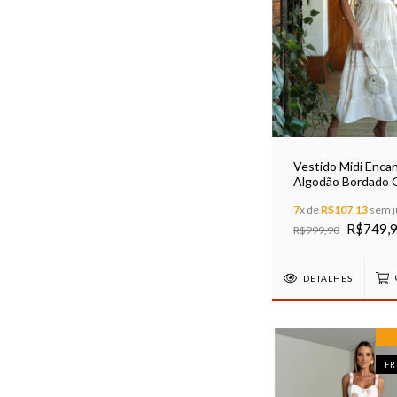
Vestido Midi Enca
Algodão Bordado 
White
7
x de
R$107,13
sem j
R$749,
R$999,90
DETALHES
FR