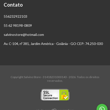
Contato
556232922103
55 62 98198-0809
salvinostore@hotmail.com
Av. C-104, nº 381, Jardim América - Goiânia - GO CEP: 74.250-030
Copyright Salvino Store - 31418231000143 - 2026. Todos os direitos
reservados.