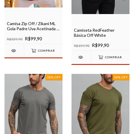
Camisa Zip Off / Zikani ML
Gola Padre Uva Acetinada -
Camiseta RedFeather
Modelagem Slim
Básica Off White
R$99,90
R$329,90
R$99,90
R$159,90
COMPRAR
COMPRAR
38
%
OFF
38
%
OFF