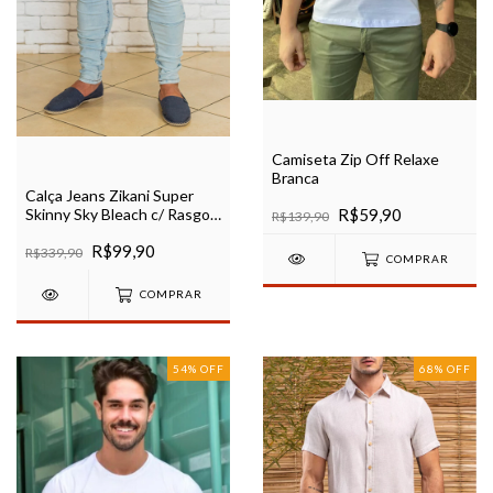
Camiseta Zip Off Relaxe
Branca
Calça Jeans Zikani Super
Skinny Sky Bleach c/ Rasgo
R$59,90
R$139,90
Ref 264
R$99,90
R$339,90
COMPRAR
COMPRAR
54
%
OFF
68
%
OFF