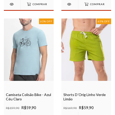
COMPRAR
COMPRAR
63
%
OFF
65
%
OFF
Camiseta Colisão Bike - Azul
Shorts D´Orig Linho Verde
Céu Claro
Limão
R$59,90
R$59,90
R$159,90
R$169,90