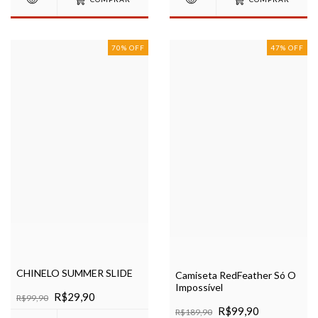
70
%
OFF
47
%
OFF
CHINELO SUMMER SLIDE
Camiseta RedFeather Só O
Impossível
R$29,90
R$99,90
R$99,90
R$189,90