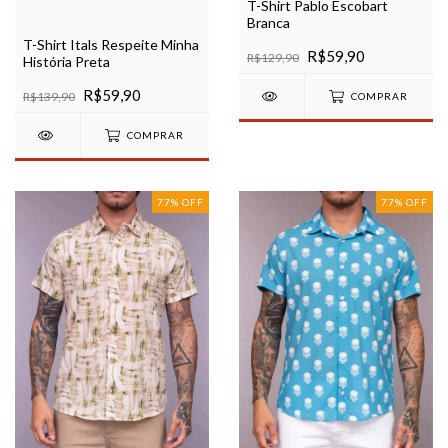
T-Shirt Pablo Escobart
Branca
T-Shirt Itals Respeite Minha
R$59,90
R$129,90
História Preta
R$59,90
R$139,90
COMPRAR
COMPRAR
77
%
OFF
77
%
OFF