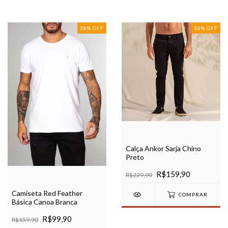
38
%
OFF
30
%
OFF
Calça Ankor Sarja Chino
Preto
R$159,90
R$229,90
Camiseta Red Feather
COMPRAR
Básica Canoa Branca
R$99,90
R$159,90