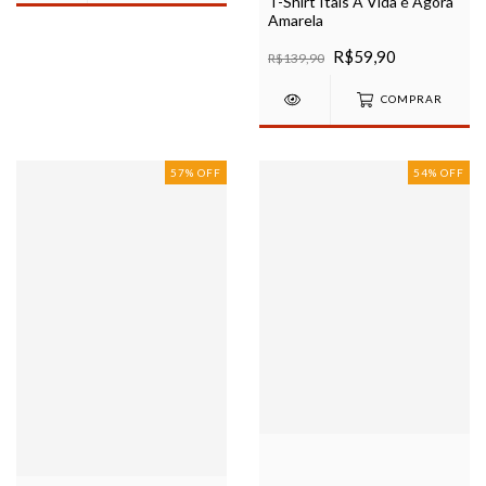
T-Shirt Itals A Vida é Agora
Amarela
R$59,90
R$139,90
COMPRAR
57
%
OFF
54
%
OFF