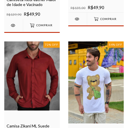
de Idade e Vacinado
R$49,90
R$135,00
R$49,90
R$139,90
COMPRAR
COMPRAR
72
%
OFF
54
%
OFF
Camisa Zikani ML Suede