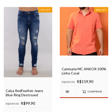
71
%
OFF
48
%
OFF
Camisaria MC ANKOR 100%
Linho Coral
R$159,90
R$309,90
Calça RedFeather Jeans
COMPRAR
Blue Ring Destroyed
R$99,90
R$349,00