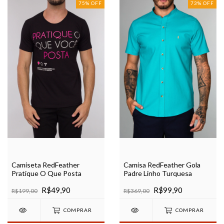
75
%
OFF
73
%
OFF
Camiseta RedFeather
Camisa RedFeather Gola
Pratique O Que Posta
Padre Linho Turquesa
R$49,90
R$99,90
R$199,00
R$369,00
COMPRAR
COMPRAR