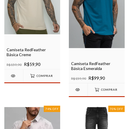
Camiseta RedFeather
Básica Creme
Camiseta RedFeather
R$59,90
R$159,90
Básica Esmeralda
COMPRAR
R$99,90
R$159,90
COMPRAR
74
%
OFF
70
%
OFF