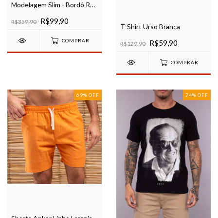
Modelagem Slim - Bordô Ref
80022
R$99,90
R$359,90
T-Shirt Urso Branca
COMPRAR
R$59,90
R$129,90
COMPRAR
69
%
OFF
74
%
OFF