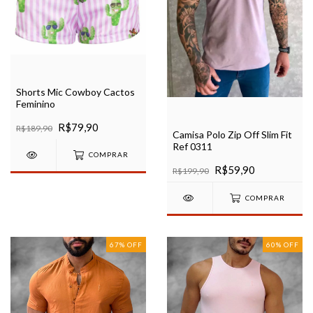
Shorts Mic Cowboy Cactos
Feminino
R$79,90
R$189,90
Camisa Polo Zip Off Slim Fit
Ref 0311
COMPRAR
R$59,90
R$199,90
COMPRAR
67
%
OFF
60
%
OFF