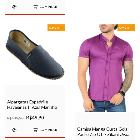
COMPRAR
64
%
OFF
62
%
OFF
Alpargatas Espadrille
Havaianas II Azul Marinho
R$49,90
R$139,90
Camisa Manga Curta Gola
COMPRAR
Padre Zip Off / Zikani Uva
Acetinada - Modelagem Slim