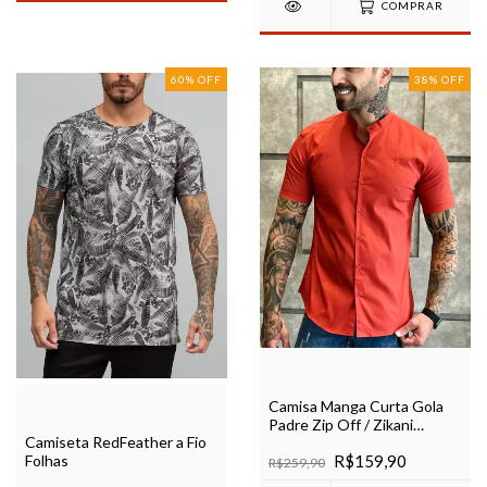
COMPRAR
60
%
OFF
38
%
OFF
Camisa Manga Curta Gola
Padre Zip Off / Zikani
Camiseta RedFeather a Fio
Laranja Telha Acetinada -
Folhas
R$159,90
Modelagem Slim
R$259,90