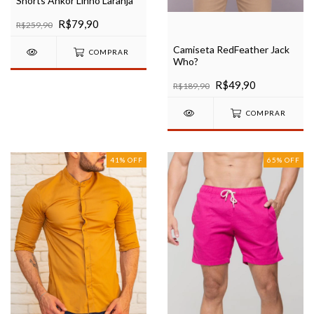
Shorts Ankor Linho Laranja
R$79,90
R$259,90
Camiseta RedFeather Jack
COMPRAR
Who?
R$49,90
R$189,90
COMPRAR
41
%
OFF
65
%
OFF