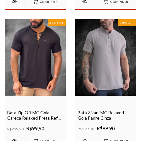
COMPRAR
COMPRAR
67
%
OFF
70
%
OFF
Bata Zip Off MC Gola
Bata Zikani MC Relaxed
Careca Relaxed Preta Ref
Gola Padre Cinza
0606
R$99,90
R$89,90
R$299,90
R$299,90
COMPRAR
COMPRAR