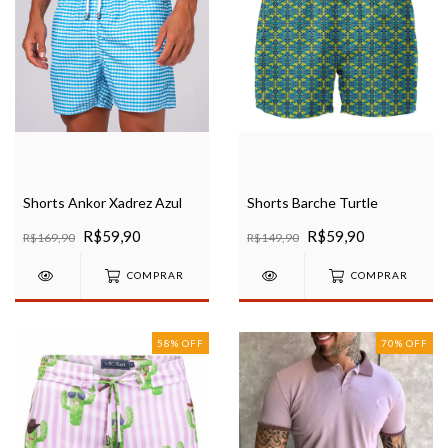
Shorts Barche Turtle
Shorts Ankor Xadrez Azul
R$59,90
R$59,90
R$149,90
R$169,90
COMPRAR
COMPRAR
58
%
OFF
70
%
OFF