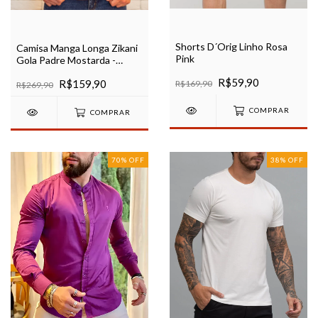
Shorts D´Orig Linho Rosa
Camisa Manga Longa Zikani
Pink
Gola Padre Mostarda -
modelagem slim
R$59,90
R$159,90
R$169,90
R$269,90
COMPRAR
COMPRAR
70
%
OFF
38
%
OFF