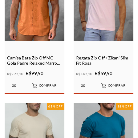
Camisa Bata Zip Off MC
Regata Zip Off / Zikani Slim
Gola Padre Relaxed Marrom
Fit Rosa
Ref 605
R$99,90
R$59,90
R$299,90
R$149,90
COMPRAR
COMPRAR
63
%
OFF
38
%
OFF