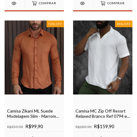
COMPRAR
COMPRAR
72
%
OFF
45
%
OFF
Camisa Zikani ML Suede
Camisa MC Zip Off Resort
Modelagem Slim - Marrom
Relaxed Branco Ref 0794 e
Ref 80022
Ref 0788
R$99,90
R$159,90
R$359,90
R$289,90