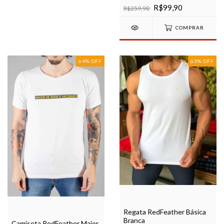
R$99,90
R$259,90
COMPRAR
64
%
OFF
63
%
OFF
Regata RedFeather Básica
Branca
Camiseta RedFeather Maior