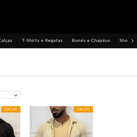
Calças
T-Shirts e Regatas
Bonés e Chapéus
Shorts,
33
%
OFF
33
%
OFF