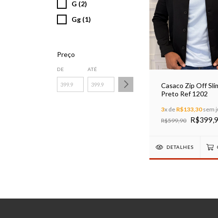
G (2)
Gg (1)
Preço
DE
ATÉ
Casaco Zip Off Slim
Preto Ref 1202
3
x de
R$133,30
sem j
R$399,
R$599,90
DETALHES