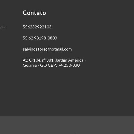
Contato
556232922103
55 62 98198-0809
salvinostore@hotmail.com
Av. C-104, nº 381, Jardim América -
Goiânia - GO CEP: 74.250-030