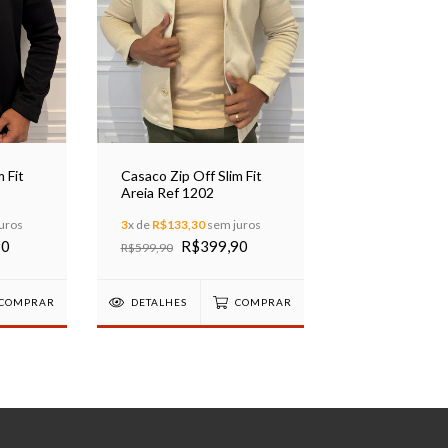
 Fit
Casaco Zip Off Slim Fit
Areia Ref 1202
uros
3
x de
R$133,30
sem juros
90
R$399,90
R$599,90
COMPRAR
DETALHES
COMPRAR