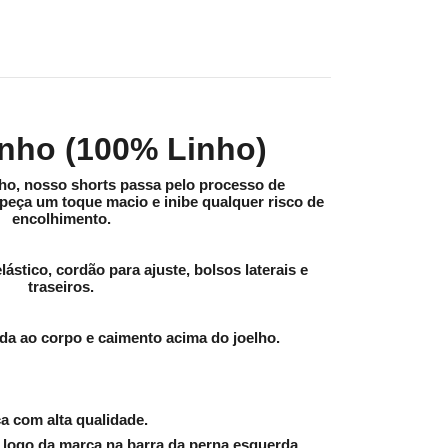
inho (100% Linho)
ho, nosso shorts passa pelo processo de
peça um toque macio e inibe qualquer risco de
encolhimento.
ástico, cordão para ajuste, bolsos laterais e
traseiros.
a ao corpo e caimento acima do joelho.
a com alta qualidade.
 logo da marca na barra da perna esquerda.