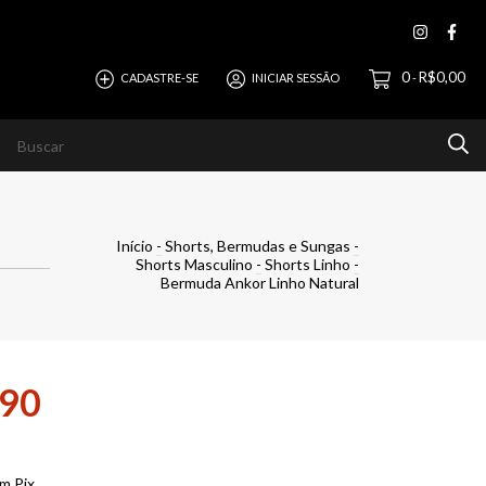
0
R$0,00
CADASTRE-SE
INICIAR SESSÃO
-
 Bermudas e Sungas
Jeans (Calças e Bermudas)
Óculos 
Início
-
Shorts, Bermudas e Sungas
-
Shorts Masculino
-
Shorts Linho
-
Bermuda Ankor Linho Natural
,90
m Pix