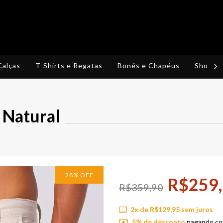
Calças
T-Shirts e Regatas
Bonés e Chapéus
Shorts,
 Natural
28
%
OFF
R$259
R$359,90
2
x de
R$129,95
sem juros
5% de desconto
pagando co