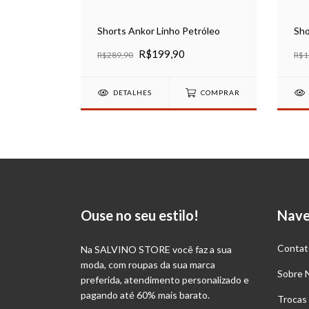
rinho
Shorts Ankor Linho Petróleo
Sho
R$199,90
R$289,90
R$1
COMPRAR
DETALHES
COMPRAR
Ouse no seu estilo!
Nav
Contat
Na SALVINO STORE você faz a sua
moda, com roupas da sua marca
Sobre 
preferida, atendimento personalizado e
pagando até 60% mais barato.
Trocas