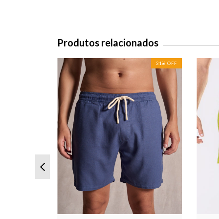
Produtos relacionados
31
%
OFF
31
%
OFF