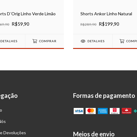
rts D´Orig Linho Verde Limão
Shorts Ankor Linho Natural
R$59,90
R$199,90
69,90
R$289,90
DETALHES
COMPRAR
DETALHES
COMP
egação
Formas de pagamento
o
Nós
 e Devoluções
Meios de envio