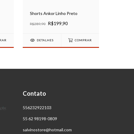
R$259,90
Shorts Ankor Linho Preto
DETAL
R$199,90
R$289,90
RAR
DETALHES
COMPRAR
Contato
556232922103
55 62 98198-0809
salvinostore@hotmail.com