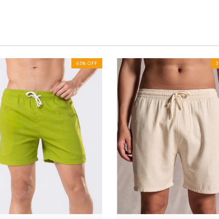
65
%
OFF
3