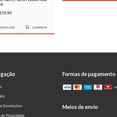
al
159,90
DETALHES
egação
Formas de pagamento
o
Nós
 e Devoluções
Meios de envio
a de Privacidade