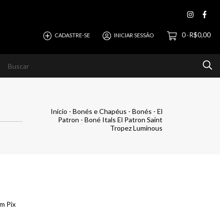
0
R$0,00
CADASTRE-SE
INICIAR SESSÃO
-
 Bermudas e Sungas
Jeans (Calças e Bermudas)
Óculos 
Início
-
Bonés e Chapéus
-
Bonés
-
El
Patron
-
Boné Itals El Patron Saint
Tropez Luminous
m Pix