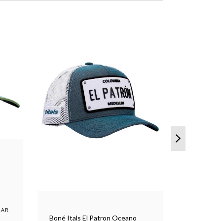
Boné Itals El Patron Oceano
Boné Ital