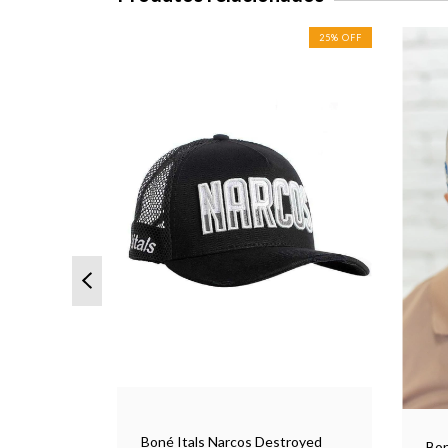
ESGOTADO
25
%
OFF
eto -
Boné Itals Narcos Destroyed
Bon