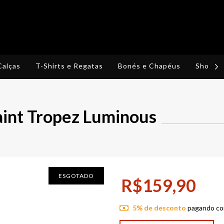
Calças
T-Shirts e Regatas
Bonés e Chapéus
Shorts,
Saint Tropez Luminous
ESGOTADO
R$159,90
5% de desconto
pagando co