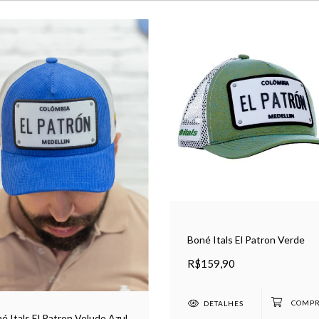
Boné Itals El Patron Verde
R$159,90
DETALHES
é Itals El Patron Veludo Azul