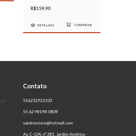
Gold
R$159,90
R$159,9
DETALHES
Contato
556232922103
55 62 98198-0809
salvinostore@hotmail.com
Av. C-104, nº 381, Jardim América -