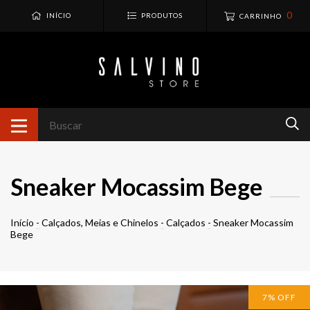
0
INÍCIO
PRODUTOS
CARRINHO
Sneaker Mocassim Bege
Início
-
Calçados, Meias e Chinelos
-
Calçados
-
Sneaker Mocassim
Bege
7
%
OFF