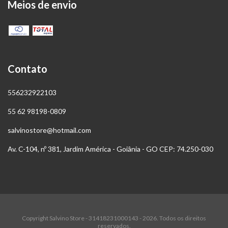
Meios de envio
Contato
556232922103
55 62 98198-0809
salvinostore@hotmail.com
Av. C-104, nº 381, Jardim América - Goiânia - GO CEP: 74.250-030
Copyright Salvino Store - 31418231000143 - 2026. Todos os direitos
reservados.