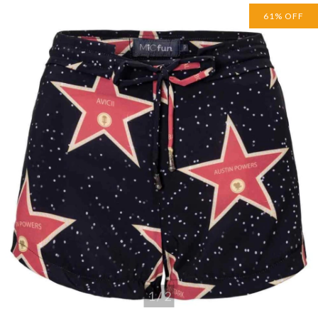
61
%
OFF
1
/
2