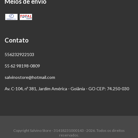
Meios de envio
Contato
556232922103
55 62 98198-0809
salvinostore@hotmail.com
Av. C-104, nº 381, Jardim América - Goiânia - GO CEP: 74.250-030
Copyright Salvino Store - 31418231000143 - 2026. Todos os direitos
reservados.