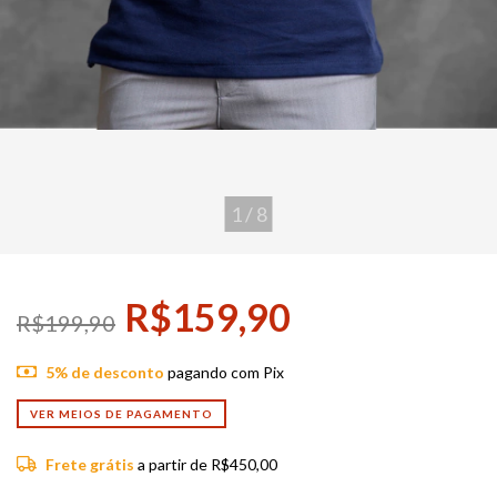
1
/
8
R$159,90
R$199,90
5% de desconto
pagando com Pix
VER MEIOS DE PAGAMENTO
Frete grátis
a partir de
R$450,00