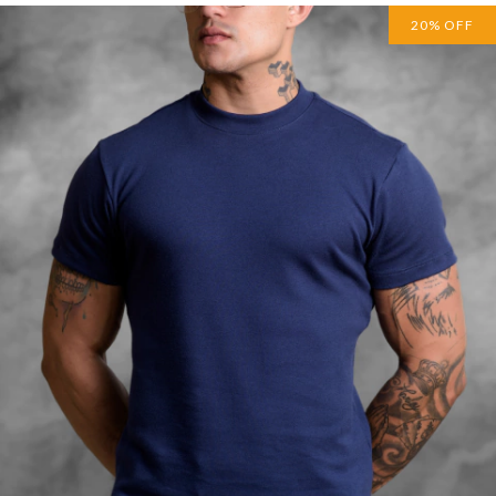
20
%
OFF