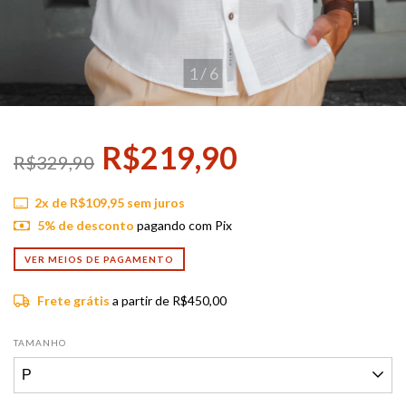
1
/
6
R$219,90
R$329,90
2
x de
R$109,95
sem juros
5% de desconto
pagando com Pix
VER MEIOS DE PAGAMENTO
Frete grátis
a partir de
R$450,00
TAMANHO