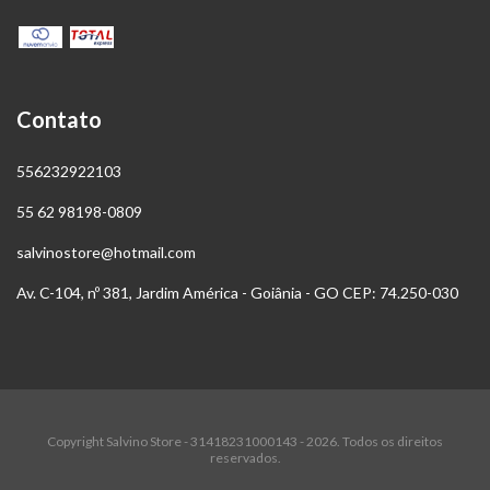
Contato
556232922103
55 62 98198-0809
salvinostore@hotmail.com
Av. C-104, nº 381, Jardim América - Goiânia - GO CEP: 74.250-030
Copyright Salvino Store - 31418231000143 - 2026. Todos os direitos
reservados.