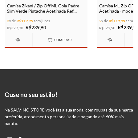
Camisa Zikani / Zip Off ML Gola Padre
Camisa ML Zip OFF /
Slim Verde Pistache Acetinada Ref
Acetinada - modela
80020
2
x de
R$119,95
sem juros
2
x de
R$119,95
sem ju
R$239,90
R$239,9
R$329,90
R$329,90
COMPRAR
Ouse no seu estilo!
Na SALVINO STORE você faz a sua moda, com roupas da sua marca
preferida, atendimento personalizado e pagando até 60% mais
barato.