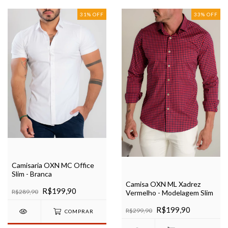
31
%
OFF
33
%
OFF
Camisaria OXN MC Office
Slim - Branca
Camisa OXN ML Xadrez
R$199,90
R$289,90
Vermelho - Modelagem Slim
R$199,90
R$299,90
COMPRAR