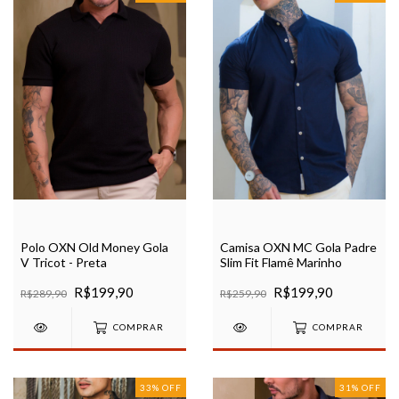
Polo OXN Old Money Gola
Camisa OXN MC Gola Padre
V Tricot - Preta
Slim Fit Flamê Marinho
R$199,90
R$199,90
R$289,90
R$259,90
COMPRAR
COMPRAR
33
%
OFF
31
%
OFF