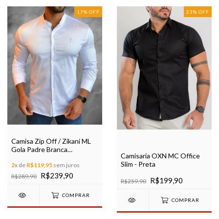
17
%
OFF
23
%
OFF
Camisa Zip Off / Zikani ML
Gola Padre Branca
Camisaria OXN MC Office
Acetinada Slim Ref 35675
Slim - Preta
2
x de
R$119,95
sem juros
R$239,90
R$289,90
R$199,90
R$259,90
COMPRAR
COMPRAR