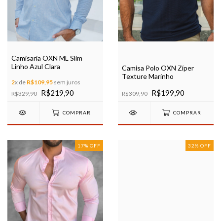
Camisaria OXN ML Slim
Linho Azul Clara
Camisa Polo OXN Zíper
Texture Marinho
2
x de
R$109,95
sem juros
R$219,90
R$199,90
R$329,90
R$309,90
COMPRAR
COMPRAR
17
%
OFF
32
%
OFF