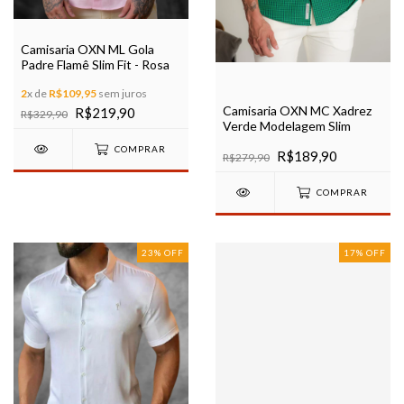
Camisaria OXN ML Gola
Padre Flamê Slim Fit - Rosa
2
x de
R$109,95
sem juros
Camisaria OXN MC Xadrez
R$219,90
R$329,90
Verde Modelagem Slim
COMPRAR
R$189,90
R$279,90
COMPRAR
23
%
OFF
17
%
OFF