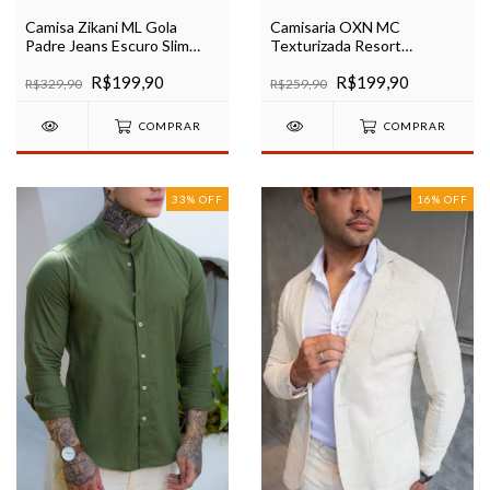
Camisa Zikani ML Gola
Camisaria OXN MC
Padre Jeans Escuro Slim
Texturizada Resort
Destroyed Ref 80069
Modelagem Regular Preta
R$199,90
R$199,90
R$329,90
R$259,90
COMPRAR
COMPRAR
33
%
OFF
16
%
OFF