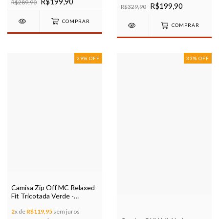
R$199,90
R$289,90
R$199,90
R$329,90
COMPRAR
COMPRAR
29
%
OFF
33
%
OFF
Camisa Zip Off MC Relaxed
Fit Tricotada Verde -
Modelagem Slim
2
x de
R$119,95
sem juros