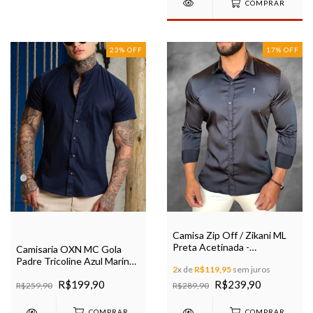
COMPRAR
23
%
OFF
17
%
OFF
Camisa Zip Off / Zikani ML
Preta Acetinada -
Camisaria OXN MC Gola
Modelagem Slim Ref 35601
Padre Tricoline Azul Marinho
2
x de
R$119,95
sem juros
Modelagem Slim
R$199,90
R$239,90
R$259,90
R$289,90
COMPRAR
COMPRAR