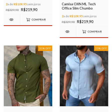
Camisa OXN ML Tech
2
x de
R$109,95
sem juros
Office Slim Chumbo
R$219,90
R$329,90
2
x de
R$109,95
sem juros
COMPRAR
R$219,90
R$329,90
COMPRAR
31
%
OFF
23
%
OFF