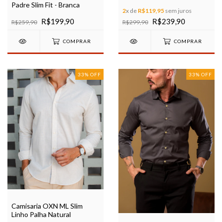
Modelagem Slim Ref 35601
Padre Slim Fit - Branca
2
x de
R$119,95
sem juros
R$199,90
R$239,90
R$259,90
R$299,90
COMPRAR
COMPRAR
33
%
OFF
33
%
OFF
Camisaria OXN ML Slim
Linho Palha Natural