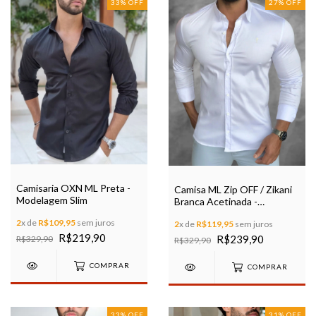
33
%
OFF
27
%
OFF
Camisaria OXN ML Preta -
Camisa ML Zip OFF / Zikani
Modelagem Slim
Branca Acetinada -
modelagem Slim Ref 35601
2
x de
R$109,95
sem juros
2
x de
R$119,95
sem juros
R$219,90
R$239,90
R$329,90
R$329,90
COMPRAR
COMPRAR
33
%
OFF
31
%
OFF