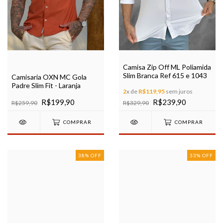
Camisa Zip Off ML Poliamida
Slim Branca Ref 615 e 1043
Camisaria OXN MC Gola
Padre Slim Fit - Laranja
2
x de
R$119,95
sem juros
R$199,90
R$239,90
R$259,90
R$329,90
COMPRAR
COMPRAR
38
%
OFF
33
%
OFF