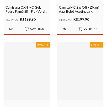
Camisaria OXN MC Gola
Camisa MC Zip Off / Zikani
Padre Flamê Slim Fit - Verde
Azul Bebê Acetinada -
Oliva
Modelagem Slim Ref 80055
R$199,90
R$199,90
R$289,90
R$259,90
COMPRAR
COMPRAR
39
%
OFF
23
%
OFF