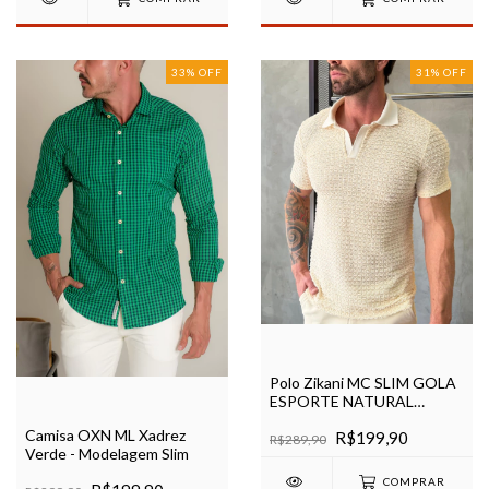
33
%
OFF
31
%
OFF
Polo Zikani MC SLIM GOLA
ESPORTE NATURAL
TRICOTADA REF 1054
Camisa OXN ML Xadrez
R$199,90
R$289,90
Verde - Modelagem Slim
COMPRAR