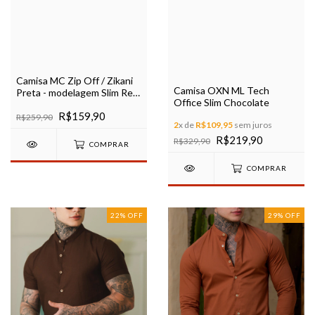
Camisa MC Zip Off / Zikani
Camisa OXN ML Tech
Preta - modelagem Slim Ref
Office Slim Chocolate
290
R$159,90
R$259,90
2
x de
R$109,95
sem juros
R$219,90
R$329,90
COMPRAR
COMPRAR
22
%
OFF
29
%
OFF