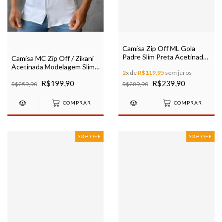
Camisa Zip Off ML Gola
Padre Slim Preta Acetinada
Camisa MC Zip Off / Zikani
Ref 35675
Acetinada Modelagem Slim
2
x de
R$119,95
sem juros
Branca Ref 80055 / 35836
R$199,90
R$239,90
R$259,90
R$289,90
COMPRAR
COMPRAR
33
%
OFF
33
%
OFF