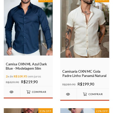
Camisa OXN ML Azul Dark
Blue - Modelagem Slim
Camisaria OXN MC Gola
Padre Linho Panamá Natural
2
x de
R$109,95
sem juros
R$219,90
R$329,90
R$199,90
R$289,90
COMPRAR
COMPRAR
31
%
OFF
23
%
OFF