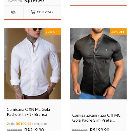
R$199,90
R$299,90
COMPRAR
33
%
OFF
23
%
OFF
Camisaria OXN ML Gola
Padre Slim Fit - Branca
Camisa Zikani / Zip Off MC
Gola Padre Slim Preta
2
x de
R$109,95
sem juros
Acetinada Ref 35559
R$219,90
R$199,90
R$329,90
R$259,90