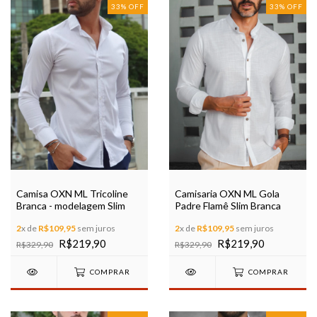
33
%
OFF
33
%
OFF
Camisa OXN ML Tricoline
Camisaria OXN ML Gola
Branca - modelagem Slim
Padre Flamê Slim Branca
2
x de
R$109,95
sem juros
2
x de
R$109,95
sem juros
R$219,90
R$219,90
R$329,90
R$329,90
COMPRAR
COMPRAR