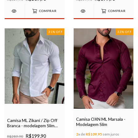
COMPRAR
COMPRAR
31
%
OFF
33
%
OFF
Camisa OXN ML Marsala -
Camisa ML Zikani / Zip Off
Modelagem Slim
Branca - modelagem Slim
Ref 0067
2
x de
R$109,95
sem juros
R$199,90
R$289,90