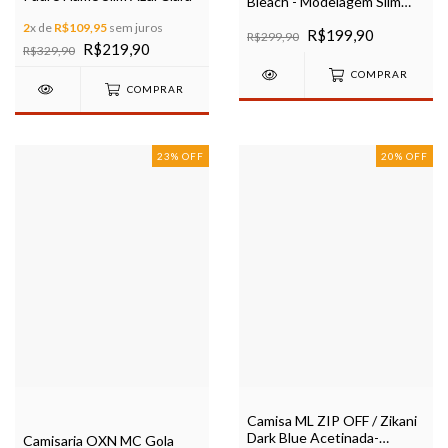
Bleach - Modelagem Slim
Ref 80059
2
x de
R$109,95
sem juros
R$199,90
R$299,90
R$219,90
R$329,90
COMPRAR
COMPRAR
23
%
OFF
20
%
OFF
Camisa ML ZIP OFF / Zikani
Dark Blue Acetinada-
Camisaria OXN MC Gola