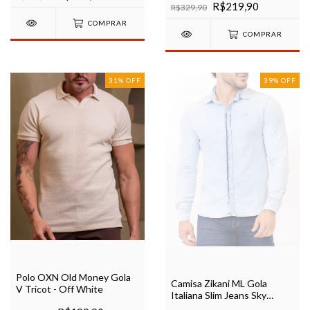
R$219,90
R$329,90
COMPRAR
COMPRAR
31
%
OFF
39
%
OFF
Polo OXN Old Money Gola
Camisa Zikani ML Gola
V Tricot - Off White
Italiana Slim Jeans Sky
Bleach Ref 80021