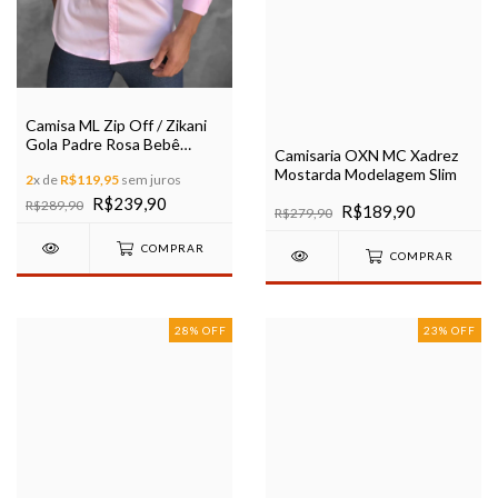
Camisa ML Zip Off / Zikani
Gola Padre Rosa Bebê
Camisaria OXN MC Xadrez
Acetinada - Modelagem Slim
Mostarda Modelagem Slim
2
x de
R$119,95
sem juros
Ref 35675
R$239,90
R$289,90
R$189,90
R$279,90
COMPRAR
COMPRAR
28
%
OFF
23
%
OFF