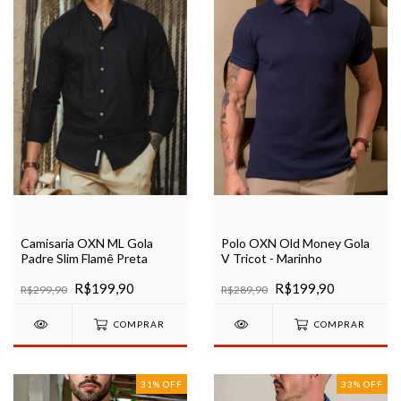
Camisaria OXN ML Gola
Polo OXN Old Money Gola
Padre Slim Flamê Preta
V Tricot - Marinho
R$199,90
R$199,90
R$299,90
R$289,90
COMPRAR
COMPRAR
31
%
OFF
33
%
OFF