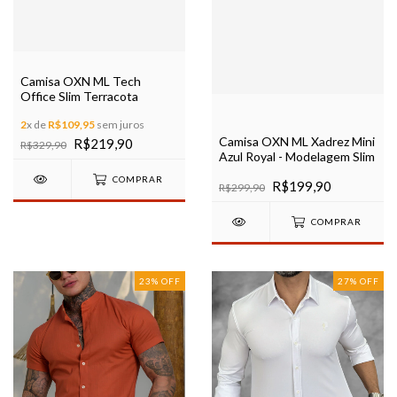
Camisa OXN ML Tech
Office Slim Terracota
2
x de
R$109,95
sem juros
Camisa OXN ML Xadrez Mini
R$219,90
R$329,90
Azul Royal - Modelagem Slim
COMPRAR
R$199,90
R$299,90
COMPRAR
23
%
OFF
27
%
OFF