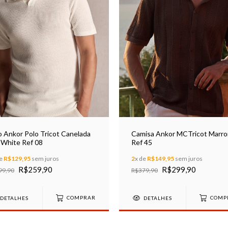
o Ankor Polo Tricot Canelada
Camisa Ankor MCTricot Marr
 White Ref 08
Ref 45
de
R$129,95
sem juros
2
x de
R$149,95
sem juros
R$259,90
R$299,90
99,90
R$379,90
DETALHES
COMPRAR
DETALHES
COMP