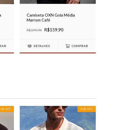
a
Camiseta OXN Gola Média
Marrom Café
Camiseta O
R$159,90
R
R$199,90
R$199,90
RAR
DETALHES
COMPRAR
DETALHE
21
%
OFF
21
%
OFF