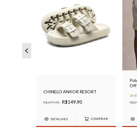
Pol
Off
t Off White
CHINELO ANKOR RESORT
2
x 
R$149,90
R$179,90
R$2
S
DETALHES
COMPRAR