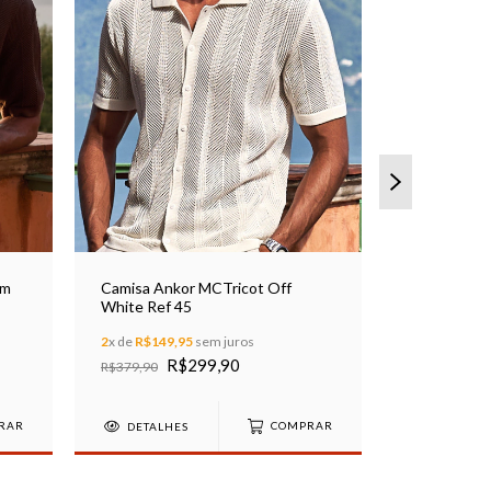
om
Camisa Ankor MCTricot Off
White Ref 45
Shorts Ank
Castanho R
2
x de
R$149,95
sem juros
R$299,90
R
R$379,90
R$189,90
RAR
DETALHES
COMPRAR
DETALHE