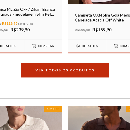
isa ML Zip OFF / Zikani Branca
tinada - modelagem Slim Ref
Camiseta OXN Slim Gola Médi
01
Canelada Acacia Off White
de
R$119,95
sem juros
R$239,90
R$159,90
29,90
R$199,90
DETALHES
COMPRAR
DETALHES
COMP
VER TODOS OS PRODUTOS
13
%
OFF