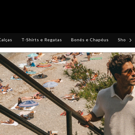
Calças
T-Shirts e Regatas
Bonés e Chapéus
Shorts,